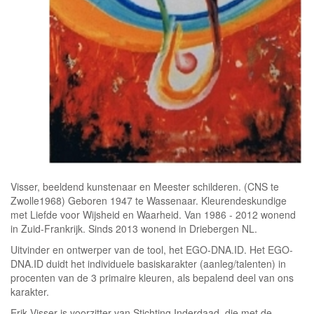
Visser, beeldend kunstenaar en Meester schilderen. (CNS te
Zwolle1968) Geboren 1947 te Wassenaar. Kleurendeskundige
met Liefde voor Wijsheid en Waarheid. Van 1986 - 2012 wonend
in Zuid-Frankrijk. Sinds 2013 wonend in Driebergen NL.
Uitvinder en ontwerper van de tool, het EGO-DNA.ID. Het EGO-
DNA.ID duidt het individuele basiskarakter (aanleg/talenten) in
procenten van de 3 primaire kleuren, als bepalend deel van ons
karakter.
Erik Visser is voorzitter van Stichting Inderdaad, die met de