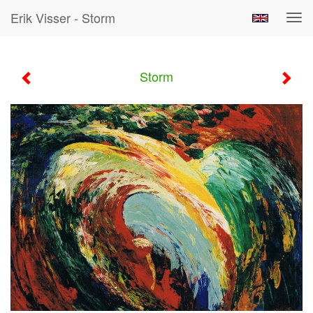
Erik Visser - Storm
Tog
navi
Storm